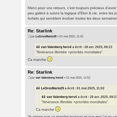
s
a
Merci pour vos retours, c’est toujours précieux d’avoir
g
peu galéré à suivre la logique d’Elon & cie, entre les
e
forfaits qui semblent évoluer toutes les deux semaines
Re: Starlink
par
LeGrosMario29
»
01 mai 2025, 11:02
M
e
s
van Valenberg hervé
a écrit :
28 avr. 2025, 09:23
s
"Itinérance illimitée +priorités mondiales".
a
g
Ca marche
e
Re: Starlink
par
van Valenberg hervé
»
01 mai 2025, 12:52
M
e
s
LeGrosMario29
a écrit :
01 mai 2025, 11:02
s
a
van Valenberg hervé
a écrit :
28 avr. 2025, 09:2
g
e
"Itinérance illimitée +priorités mondiales".
Ca marche
Je pense que ça marche toujours et que moi j'ai eu un