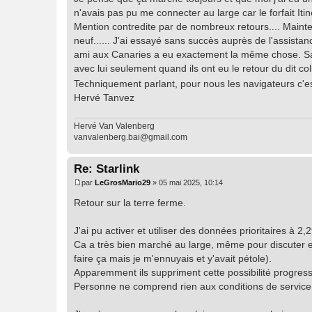
n'avais pas pu me connecter au large car le forfait Itin
Mention contredite par de nombreux retours.... Mainte
neuf...... J'ai essayé sans succès auprès de l'assista
ami aux Canaries a eu exactement la même chose. Sans 
avec lui seulement quand ils ont eu le retour du dit 
Techniquement parlant, pour nous les navigateurs c'e
Hervé Tanvez
Hervé Van Valenberg
vanvalenberg.bai@gmail.com
Re: Starlink
par
LeGrosMario29
»
05 mai 2025, 10:14
M
e
Retour sur la terre ferme.
s
s
a
J'ai pu activer et utiliser des données prioritaires à
g
Ca a très bien marché au large, même pour discuter en
e
faire ça mais je m'ennuyais et y'avait pétole).
Apparemment ils suppriment cette possibilité progres
Personne ne comprend rien aux conditions de service d