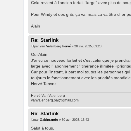
Cela revient à l'ancien forfait "large" avec plus de sou
Pour Windy et des grib, ça va, mais ca va être cher pou
Alain
Re: Starlink
par
van Valenberg hervé
»
28 avr. 2025, 09:23
M
e
Oui Alain,
s
J'ai vu ce nouveau forfait et c'est celui que je prendr
s
a
large avec l' abonnement "Itinérance illimitée +priorit
g
Car pour l'instant, à part moi toutes les personnes qui 
e
toujours le fonctionnement avec les priorités mondiale
Hervé Tanvez
Hervé Van Valenberg
vanvalenberg.bai@gmail.com
Re: Starlink
par
Gabinrando
»
30 avr. 2025, 13:43
M
e
Salut à tous,
s