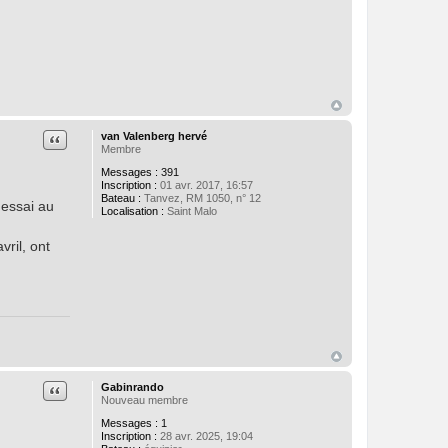
Citation
van Valenberg hervé
Membre
Messages :
391
Inscription :
01 avr. 2017, 16:57
Bateau :
Tanvez, RM 1050, n° 12
 essai au
Localisation :
Saint Malo
vril, ont
Citation
Gabinrando
Nouveau membre
Messages :
1
Inscription :
28 avr. 2025, 19:04