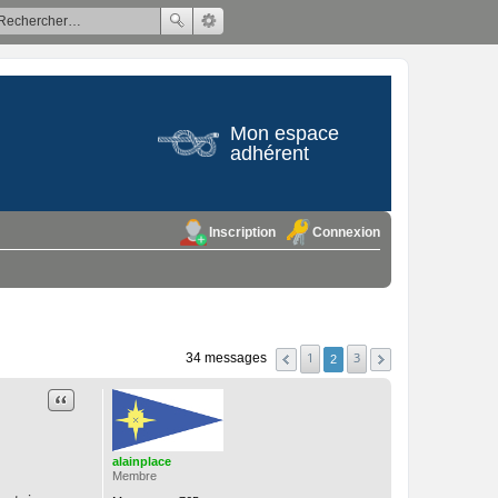
Mon espace
adhérent
Inscription
Connexion
1
3
34 messages
2
Citation
alainplace
Membre