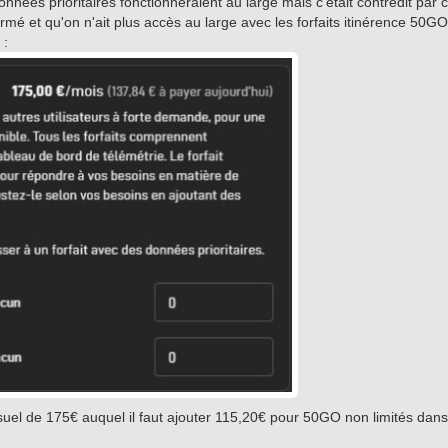
ées prioritaires fonctionneraient au large mais c'était contredit par 
irmé et qu'on n'ait plus accès au large avec les forfaits itinérence 50GO 
 :
el de 175€ auquel il faut ajouter 115,20€ pour 50GO non limités dans