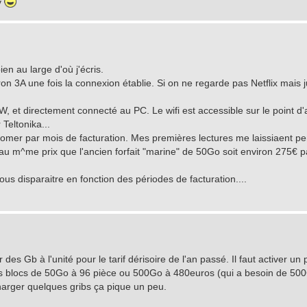
v
ien au large d'où j'écris.
 3A une fois la connexion établie. Si on ne regarde pas Netflix mais j
W, et directement connecté au PC. Le wifi est accessible sur le point d
Teltonika...
somer par mois de facturation. Mes premières lectures me laissiaent pen
t au m^me prix que l'ancien forfait "marine" de 50Go soit environ 275€ p
s disparaitre en fonction des périodes de facturation....
 des Gb à l'unité pour le tarif dérisoire de l'an passé. Il faut activer un
des blocs de 50Go à 96 pièce ou 500Go à 480euros (qui a besoin de 500
harger quelques gribs ça pique un peu.