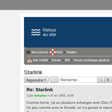
Retour
au site
Raccourcis
FAQ
Règles
Site AvRM
Forum
RM
Forum technique général
Starlink
Répondre
Re: Starlink
par
alainplace
»
27 avr. 2025, 10:59
M
e
Comme hervé, j'ai eu plusieurs échanges avec Elon (St
s
Un peu comme avec le Donald, on n'a jamais la répons
s
a