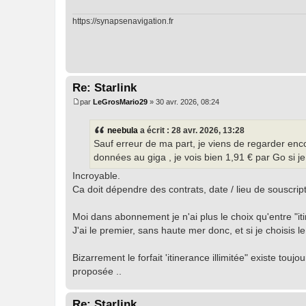
e
https://synapsenavigation.fr
Re: Starlink
par
LeGrosMario29
»
30 avr. 2026, 08:24
M
e
s
neebula
a écrit :
28 avr. 2026, 13:28
s
Sauf erreur de ma part, je viens de regarder enco
a
g
données au giga , je vois bien 1,91 € par Go si je 
e
Incroyable.
Ca doit dépendre des contrats, date / lieu de souscript
Moi dans abonnement je n'ai plus le choix qu'entre "i
J'ai le premier, sans haute mer donc, et si je choisis l
Bizarrement le forfait 'itinerance illimitée" existe tou
proposée ..
Re: Starlink