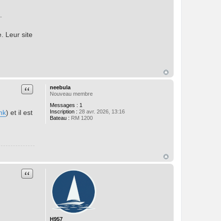
.
. Leur site
Citation
neebula
Nouveau membre
Messages :
1
nk
) et il est
Inscription :
28 avr. 2026, 13:16
Bateau :
RM 1200
Citation
H957