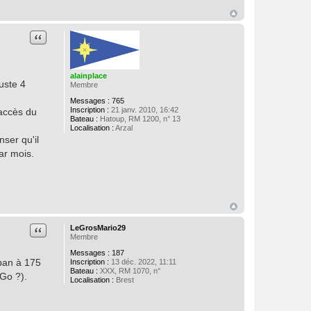
Citation
alainplace
uste 4
Membre
Messages :
765
Inscription :
21 janv. 2010, 16:42
'accès du
Bateau :
Hatoup, RM 1200, n° 13
Localisation :
Arzal
ser qu'il
ar mois.
Citation
LeGrosMario29
Membre
Messages :
187
 pan à 175
Inscription :
13 déc. 2022, 11:11
Bateau :
XXX, RM 1070, n°
Go ?).
Localisation :
Brest