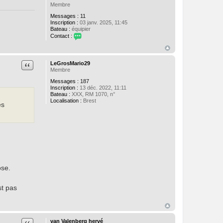
Membre
Messages :
11
Inscription :
03 janv. 2025, 11:45
Bateau :
équipier
Contact :
C
o
n
t
Citation
LeGrosMario29
a
Membre
c
Messages :
187
t
Inscription :
13 déc. 2022, 11:11
e
Bateau :
XXX, RM 1070, n°
r
Localisation :
Brest
H
es
9
5
7
ose.
st pas
Citation
van Valenberg hervé