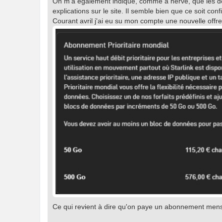
On m'a également indiqué, comme à hervé, que les donn
g
explications sur le site. Il semble bien que ce soit conf
e
Courant avril j'ai eu su mon compte une nouvelle offre
Ce qui revient à dire qu'on paye un abonnement mensu