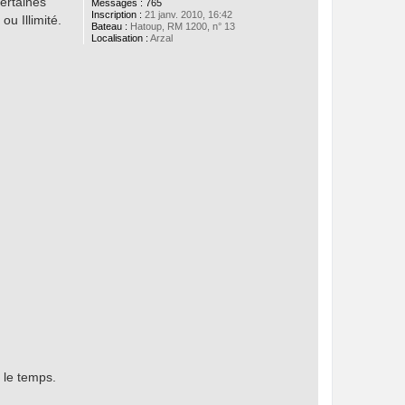
certaines
Messages :
765
Inscription :
21 janv. 2010, 16:42
ou Illimité.
Bateau :
Hatoup, RM 1200, n° 13
Localisation :
Arzal
 le temps.