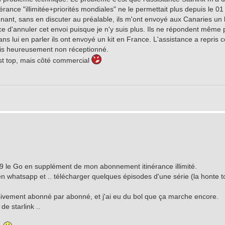
érance "illimitée+priorités mondiales" ne le permettait plus depuis le 01 
nant, sans en discuter au préalable, ils m'ont envoyé aux Canaries un 
nce d'annuler cet envoi puisque je n'y suis plus. Ils ne répondent même 
lui en parler ils ont envoyé un kit en France. L'assistance a repris c
colis heureusement non réceptionné.
st top, mais côté commercial
 2,29 le Go en supplément de mon abonnement itinérance illimité.
 whatsapp et .. télécharger quelques épisodes d'une série (la honte t
sivement abonné par abonné, et j'ai eu du bol que ça marche encore.
e starlink ..