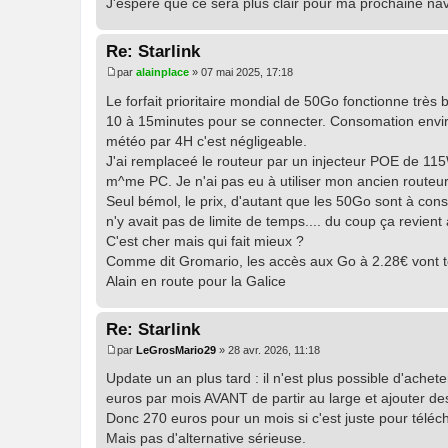
J'espère que ce sera plus clair pour ma prochaine na
Re: Starlink
par
alainplace
»
07 mai 2025, 17:18
M
e
Le forfait prioritaire mondial de 50Go fonctionne très b
s
10 à 15minutes pour se connecter. Consomation environ
s
a
météo par 4H c'est négligeable.
g
J'ai remplaceé le routeur par un injecteur POE de 115
e
m^me PC. Je n'ai pas eu à utiliser mon ancien routeur 
Seul bémol, le prix, d'autant que les 50Go sont à con
n'y avait pas de limite de temps.... du coup ça revien
C'est cher mais qui fait mieux ?
Comme dit Gromario, les accès aux Go à 2.28€ vont tou
Alain en route pour la Galice
Re: Starlink
par
LeGrosMario29
»
28 avr. 2026, 11:18
M
e
Update un an plus tard : il n'est plus possible d'acheter
s
euros par mois AVANT de partir au large et ajouter 
s
a
Donc 270 euros pour un mois si c'est juste pour téléc
g
Mais pas d'alternative sérieuse.
e