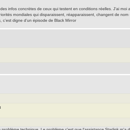
 des infos concrètes de ceux qui testent en conditions réelles. J’ai moi 
 priorités mondiales qui disparaissent, réapparaissent, changent de nom 
, c’est digne d’un épisode de Black Mirror
3
 problème technique. Le problème c'est que l'assistance Starlink m'a di