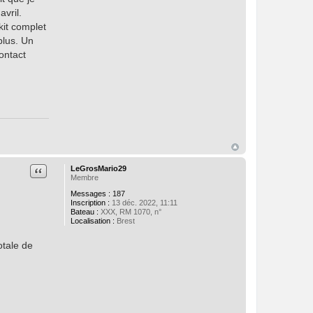
avril.
kit complet
plus. Un
ontact
Citation
LeGrosMario29
Membre
Messages :
187
Inscription :
13 déc. 2022, 11:11
Bateau :
XXX, RM 1070, n°
Localisation :
Brest
otale de