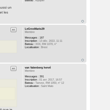
Bateau :
équipier
aussi un
et les
Citation
LeGrosMario29
Membre
Messages :
187
Inscription :
13 déc. 2022, 11:11
Bateau :
XXX, RM 1070, n°
Localisation :
Brest
Citation
van Valenberg hervé
Membre
Messages :
391
Inscription :
01 avr. 2017, 16:57
Bateau :
Tanvez, RM 1050, n° 12
Localisation :
Saint Malo
t que je