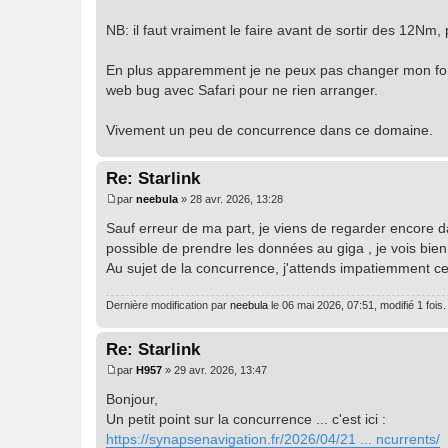
NB: il faut vraiment le faire avant de sortir des 12Nm
En plus apparemment je ne peux pas changer mon forfait
web bug avec Safari pour ne rien arranger.
Vivement un peu de concurrence dans ce domaine.
Re: Starlink
par
neebula
»
28 avr. 2026, 13:28
M
e
Sauf erreur de ma part, je viens de regarder encore da
s
possible de prendre les données au giga , je vois bien 1
s
a
Au sujet de la concurrence, j'attends impatiemment 
g
e
Dernière modification par
neebula
le 06 mai 2026, 07:51, modifié 1 fois.
Re: Starlink
par
H957
»
29 avr. 2026, 13:47
M
e
Bonjour,
s
Un petit point sur la concurrence ... c'est ici :
s
a
https://synapsenavigation.fr/2026/04/21 ... ncurrents/
g