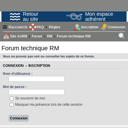
Retour
Mon espace
au site
adhérent
Raccourcis
FAQ
Règles
Inscription
Connexion
Site AvRM
Forum
RM
Forum technique RM
ech
Forum technique RM
erc
Vous ne pouvez pas voir ou consulter les sujets de ce forum.
her
CONNEXION
•
INSCRIPTION
Nom d’utilisateur :
Mot de passe :
Se souvenir de moi
Masquer ma présence lors de cette session