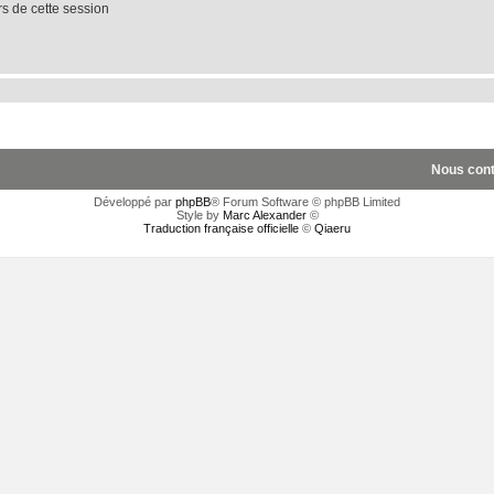
 de cette session
Nous cont
Développé par
phpBB
® Forum Software © phpBB Limited
Style by
Marc Alexander
©
Traduction française officielle
©
Qiaeru