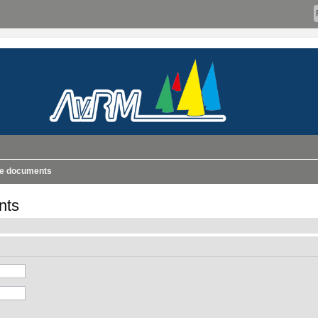
de documents
nts