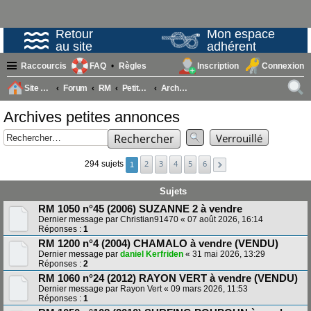
Retour
Mon espace
au site
adhérent
Raccourcis
FAQ
Règles
Inscription
Connexion
Site AvRM
Forum
RM
Petites annonces
Archives petites annonces
ech
Archives petites annonces
erc
Rechercher
Verrouillé
her
2
3
4
5
6
294 sujets
1
Sujets
RM 1050 n°45 (2006) SUZANNE 2 à vendre
Dernier message par
Christian91470
«
07 août 2026, 16:14
Réponses :
1
RM 1200 n°4 (2004) CHAMALO à vendre (VENDU)
Dernier message par
daniel Kerfriden
«
31 mai 2026, 13:29
Réponses :
2
RM 1060 n°24 (2012) RAYON VERT à vendre (VENDU)
Dernier message par
Rayon Vert
«
09 mars 2026, 11:53
Réponses :
1