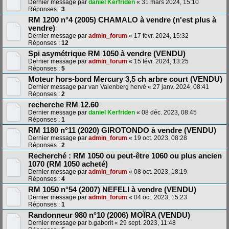
Dernier message par
daniel Kerfriden
«
31 mars 2024, 15:10
Réponses :
3
RM 1200 n°4 (2005) CHAMALO à vendre (n'est plus à
vendre)
Dernier message par
admin_forum
«
17 févr. 2024, 15:32
Réponses :
12
Spi asymétrique RM 1050 à vendre (VENDU)
Dernier message par
admin_forum
«
15 févr. 2024, 13:25
Réponses :
5
Moteur hors-bord Mercury 3,5 ch arbre court (VENDU)
Dernier message par
van Valenberg hervé
«
27 janv. 2024, 08:41
Réponses :
2
recherche RM 12.60
Dernier message par
daniel Kerfriden
«
08 déc. 2023, 08:45
Réponses :
1
RM 1180 n°11 (2020) GIROTONDO à vendre (VENDU)
Dernier message par
admin_forum
«
19 oct. 2023, 08:28
Réponses :
2
Recherché : RM 1050 ou peut-être 1060 ou plus ancien
1070 (RM 1050 acheté)
Dernier message par
admin_forum
«
08 oct. 2023, 18:19
Réponses :
4
RM 1050 n°54 (2007) NEFELI à vendre (VENDU)
Dernier message par
admin_forum
«
04 oct. 2023, 15:23
Réponses :
1
Randonneur 980 n°10 (2006) MOÏRA (VENDU)
Dernier message par
b.gaborit
«
29 sept. 2023, 11:48