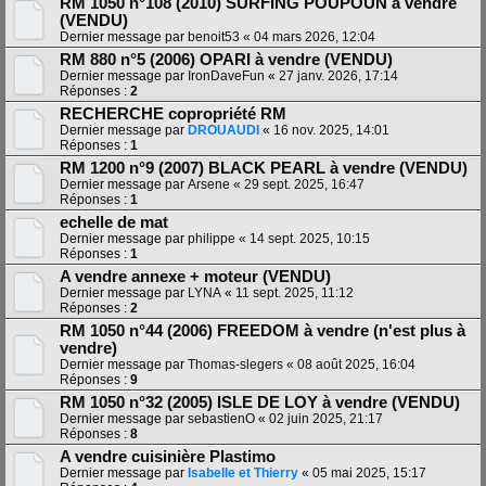
RM 1050 n°108 (2010) SURFING POUPOUN à vendre
(VENDU)
Dernier message par
benoit53
«
04 mars 2026, 12:04
RM 880 n°5 (2006) OPARI à vendre (VENDU)
Dernier message par
IronDaveFun
«
27 janv. 2026, 17:14
Réponses :
2
RECHERCHE copropriété RM
Dernier message par
DROUAUDI
«
16 nov. 2025, 14:01
Réponses :
1
RM 1200 n°9 (2007) BLACK PEARL à vendre (VENDU)
Dernier message par
Arsene
«
29 sept. 2025, 16:47
Réponses :
1
echelle de mat
Dernier message par
philippe
«
14 sept. 2025, 10:15
Réponses :
1
A vendre annexe + moteur (VENDU)
Dernier message par
LYNA
«
11 sept. 2025, 11:12
Réponses :
2
RM 1050 n°44 (2006) FREEDOM à vendre (n'est plus à
vendre)
Dernier message par
Thomas-slegers
«
08 août 2025, 16:04
Réponses :
9
RM 1050 n°32 (2005) ISLE DE LOY à vendre (VENDU)
Dernier message par
sebastienO
«
02 juin 2025, 21:17
Réponses :
8
A vendre cuisinière Plastimo
Dernier message par
Isabelle et Thierry
«
05 mai 2025, 15:17