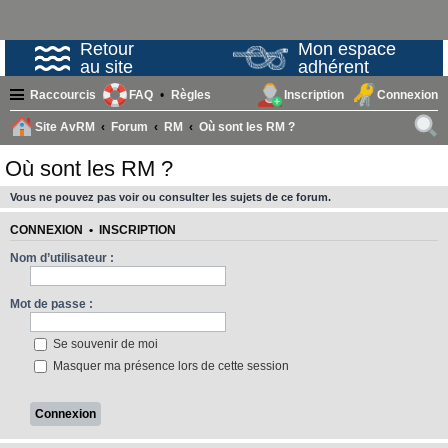
Retour
Mon espace
au site
adhérent
Raccourcis
FAQ
Règles
Inscription
Connexion
Site AvRM
Forum
RM
Où sont les RM ?
ech
Où sont les RM ?
erc
Vous ne pouvez pas voir ou consulter les sujets de ce forum.
her
CONNEXION
•
INSCRIPTION
Nom d’utilisateur :
Mot de passe :
Se souvenir de moi
Masquer ma présence lors de cette session