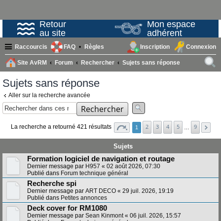
Retour
Mon espace
au site
adhérent
Raccourcis
FAQ
Règles
Inscription
Connexion
Site AvRM
Forum
Rechercher
Sujets sans réponse
ech
Sujets sans réponse
erc
Aller sur la recherche avancée
her
Rechercher
2
3
4
5
9
La recherche a retourné 421 résultats
1
…
Sujets
Formation logiciel de navigation et routage
Dernier message par
H957
«
02 août 2026, 07:30
Publié dans
Forum technique général
Recherche spi
Dernier message par
ART DECO
«
29 juil. 2026, 19:19
Publié dans
Petites annonces
Deck cover for RM1080
Dernier message par
Sean Kinmont
«
06 juil. 2026, 15:57