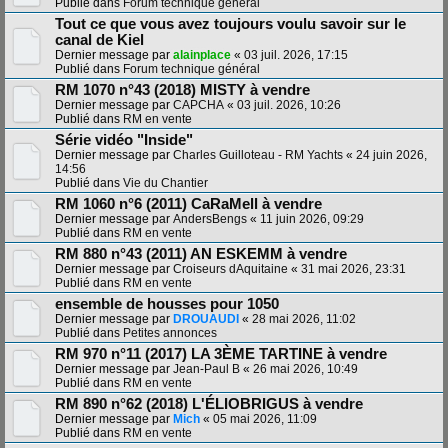
Publié dans
Forum technique général
Tout ce que vous avez toujours voulu savoir sur le
canal de Kiel
Dernier message par
alainplace
«
03 juil. 2026, 17:15
Publié dans
Forum technique général
RM 1070 n°43 (2018) MISTY à vendre
Dernier message par
CAPCHA
«
03 juil. 2026, 10:26
Publié dans
RM en vente
Série vidéo "Inside"
Dernier message par
Charles Guilloteau - RM Yachts
«
24 juin 2026,
14:56
Publié dans
Vie du Chantier
RM 1060 n°6 (2011) CaRaMell à vendre
Dernier message par
AndersBengs
«
11 juin 2026, 09:29
Publié dans
RM en vente
RM 880 n°43 (2011) AN ESKEMM à vendre
Dernier message par
Croiseurs dAquitaine
«
31 mai 2026, 23:31
Publié dans
RM en vente
ensemble de housses pour 1050
Dernier message par
DROUAUDI
«
28 mai 2026, 11:02
Publié dans
Petites annonces
RM 970 n°11 (2017) LA 3ÈME TARTINE à vendre
Dernier message par
Jean-Paul B
«
26 mai 2026, 10:49
Publié dans
RM en vente
RM 890 n°62 (2018) L'ÉLIOBRIGUS à vendre
Dernier message par
Mich
«
05 mai 2026, 11:09
Publié dans
RM en vente