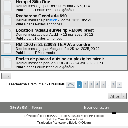
Hempel Silic One
Dernier message par
Detlef
«
29 mai 2025, 11:47
Publié dans
Forum technique général
Recherche Génois de 890.
Dernier message par
Mich
«
22 mai 2025, 05:54
Publié dans
Petites annonces
Location radeau survie 4p RM890 brest
Dernier message par
AJJLP
«
12 mai 2025, 20:12
Publié dans
Petites annonces
RM 1200 n°21 (2008) TE AVA à vendre
Dernier message par
Morgane F
«
25 avr. 2025, 20:23
Publié dans
RM en vente
Portes de placard cuisine en plexiglas miroir
Dernier message par
Seb-HUGUES
«
24 avr. 2025, 11:31
Publié dans
Forum technique général
2
3
4
5
9
La recherche a retourné 421 résultats
1
…
Aller
Site AvRM
Forum
Nous contacter
Développé par
phpBB
® Forum Software © phpBB Limited
Style by
Marc Alexander
©
Traduction française officielle
©
Qiaeru