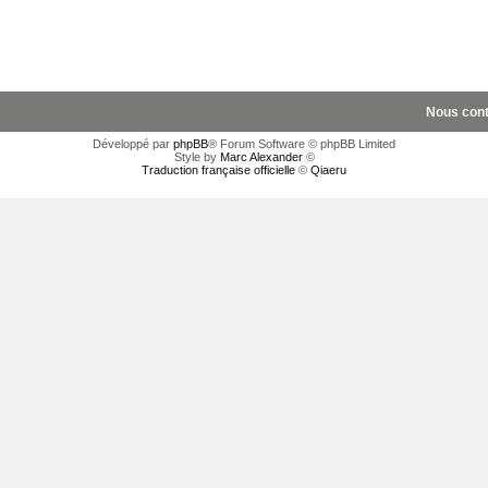
Nous cont
Développé par
phpBB
® Forum Software © phpBB Limited
Style by
Marc Alexander
©
Traduction française officielle
©
Qiaeru