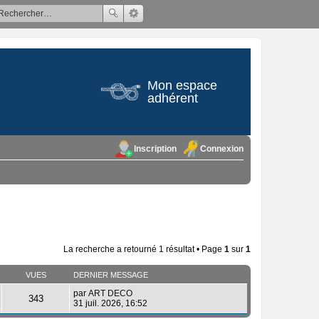
Mon espace
adhérent
Inscription
Connexion
La recherche a retourné 1 résultat • Page
1
sur
1
VUES
DERNIER MESSAGE
par
ART DECO
343
31 juil. 2026, 16:52