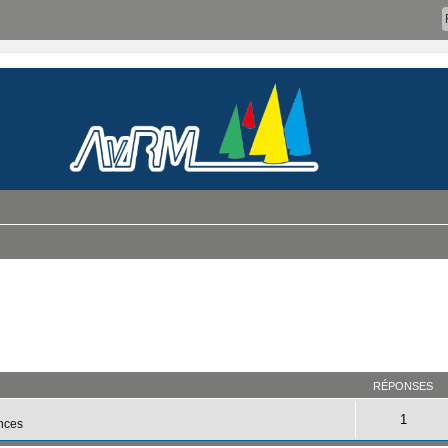
RÉPONSES
1
nces