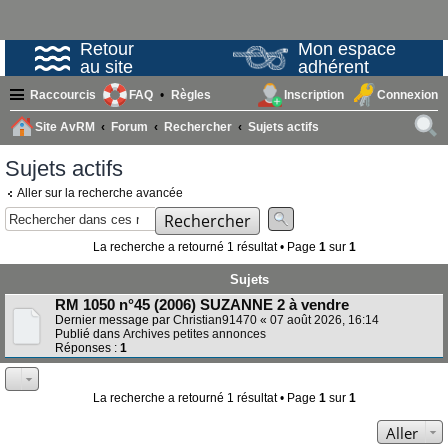
Retour
Mon espace
au site
adhérent
Raccourcis
FAQ
Règles
Inscription
Connexion
Site AvRM
Forum
Rechercher
Sujets actifs
ech
Sujets actifs
erc
Aller sur la recherche avancée
her
Rechercher
La recherche a retourné 1 résultat • Page
1
sur
1
Sujets
RM 1050 n°45 (2006) SUZANNE 2 à vendre
Dernier message par
Christian91470
«
07 août 2026, 16:14
Publié dans
Archives petites annonces
Réponses :
1
La recherche a retourné 1 résultat • Page
1
sur
1
Aller